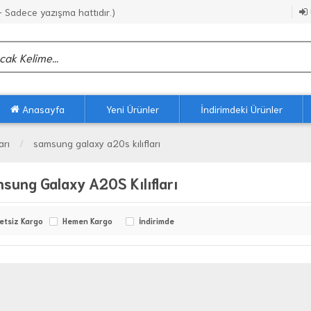
Sadece yazışma hattıdır.)
Anasayfa
Yeni Ürünler
İndirimdeki Ürünler
arı
samsung galaxy a20s kılıfları
sung Galaxy A20S Kılıfları
etsiz Kargo
Hemen Kargo
İndirimde