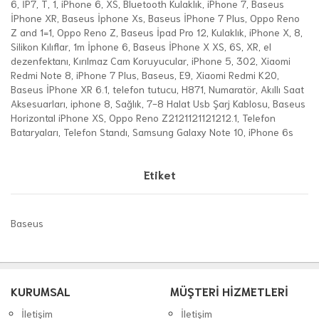
6
,
İP7
,
T
,
1
,
iPhone 6
,
XS
,
Bluetooth Kulaklık
,
iPhone 7
,
Baseus
İPhone XR
,
Baseus İphone Xs
,
Baseus İPhone 7 Plus
,
Oppo Reno
Z and 1=1
,
Oppo Reno Z
,
Baseus İpad Pro 12
,
Kulaklık
,
iPhone X
,
8
,
Silikon Kılıflar
,
1m İphone 6
,
Baseus İPhone X XS
,
6S
,
XR
,
el
dezenfektanı
,
Kırılmaz Cam Koruyucular
,
iPhone 5
,
302
,
Xiaomi
Redmi Note 8
,
iPhone 7 Plus
,
Baseus
,
E9
,
Xiaomi Redmi K20
,
Baseus İPhone XR 6.1
,
telefon tutucu
,
H871
,
Numaratör
,
Akıllı Saat
Aksesuarları
,
iphone 8
,
Sağlık
,
7-8 Halat Usb Şarj Kablosu
,
Baseus
Horizontal iPhone XS
,
Oppo Reno Z2121121121212.1
,
Telefon
Bataryaları
,
Telefon Standı
,
Samsung Galaxy Note 10
,
iPhone 6s
Etiket
Baseus
KURUMSAL
MÜŞTERİ HİZMETLERİ
İletişim
İletişim