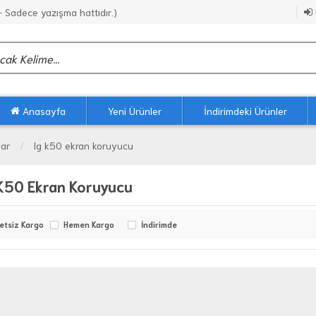
Sadece yazışma hattıdır.)
Anasayfa
Yeni Ürünler
İndirimdeki Ürünler
lar
lg k50 ekran koruyucu
K50 Ekran Koruyucu
etsiz Kargo
Hemen Kargo
İndirimde