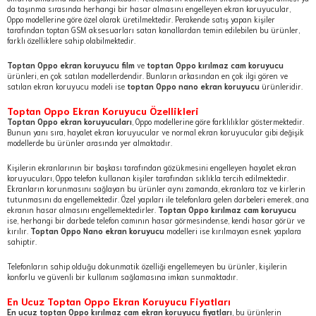
da taşınma sırasında herhangi bir hasar almasını engelleyen ekran koruyucular,
Oppo modellerine göre özel olarak üretilmektedir. Perakende satış yapan kişiler
tarafından toptan GSM aksesuarları satan kanallardan temin edilebilen bu ürünler,
farklı özelliklere sahip olabilmektedir.
Toptan Oppo ekran koruyucu film
ve
toptan Oppo kırılmaz cam koruyucu
ürünleri, en çok satılan modellerdendir. Bunların arkasından en çok ilgi gören ve
satılan ekran koruyucu modeli ise
toptan Oppo nano ekran koruyucu
ürünleridir.
Toptan Oppo Ekran Koruyucu Özellikleri
Toptan Oppo ekran koruyucuları
, Oppo modellerine göre farklılıklar göstermektedir.
Bunun yanı sıra, hayalet ekran koruyucular ve normal ekran koruyucular gibi değişik
modellerde bu ürünler arasında yer almaktadır.
Kişilerin ekranlarının bir başkası tarafından gözükmesini engelleyen hayalet ekran
koruyucuları, Oppo telefon kullanan kişiler tarafından sıklıkla tercih edilmektedir.
Ekranların korunmasını sağlayan bu ürünler aynı zamanda, ekranlara toz ve kirlerin
tutunmasını da engellemektedir. Özel yapıları ile telefonlara gelen darbeleri emerek, ana
ekranın hasar almasını engellemektedirler.
Toptan Oppo kırılmaz cam koruyucu
ise, herhangi bir darbede telefon camının hasar görmesindense, kendi hasar görür ve
kırılır.
Toptan Oppo Nano ekran koruyucu
modelleri ise kırılmayan esnek yapılara
sahiptir.
Telefonların sahip olduğu dokunmatik özelliği engellemeyen bu ürünler, kişilerin
konforlu ve güvenli bir kullanım sağlamasına imkan sunmaktadır.
En Ucuz Toptan Oppo Ekran Koruyucu Fiyatları
En ucuz toptan Oppo kırılmaz cam ekran koruyucu fiyatları
, bu ürünlerin