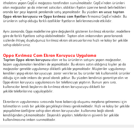
ithalatını yapan CepEvi mağazası tarafından sunulmaktadır. CepEvi'nden ürünleri
alan mağazalar ya da internet satıcıları, aldıkları fiyatın üzerine kendi belirledikleri
oranda kar payı koyarak perakende satış yapmaktadır. Bu yüzden
en ucuz toptan
Oppo ekran koruyucu ve Oppo kırılmaz cam fiyatları
firmamız CepEvi'ndedir. Bu
ürünlerin sahip olduğu farklı özellikler fiyatların belirlenmesinde etkilidir.
Aynı zamanda, Oppo modellerine göre değişkenlik gösteren kırılmaz ekranlar, modellere
göre de farklı fiyatlara sahip olabilmektedir. Toptan alım imkanından yararlanarak
sizlerde ihtiyaç duyduğunuz kırılmaz ekran aksesuarlarına hızlı ve kolay bir şekilde
sahip olabilirsiniz.
Oppo Kırılmaz Cam Ekran Koruyucu Uygulama
Toptan Oppo ekran koruyucu
alan ve bu ürünlerin satışını yapan mağazalar,
bazen uygulamaları kendileri de yapmaktadır. Bu ekranı satın aldığınız kişiler ya da
mağazalar genelde uygulamayı dikkatli şekilde yapmaktadır. Müşteriler uygulamayı
kendileri yapıp ekran koruyucuya zarar verirlerse, bu ürünler tek kullanımlık ürünler
olduğu için iade imkanı da yasal olarak yoktur. Bu yüzden kendinizi garantiye alın ve
Oppo ekran koruyucu uygulamasını bir telefoncuya yaptırın. Bunun yanı sıra,
kullanıcılar kendi başlarını da kırılmaz ekran koruyucuyu dikkatli bir
şekilde telefonlarına uygulayabilir.
Ekranların uygulanması sırasında hava kabarcığı oluşumu meydana gelmemesi için
talimatların sıralı bir şekilde gerçekleştirilmesi gerekmektedir. Hızlı ve kolay bir şekilde
yapışabilme özelliğine sahip olan ekran koruyucular, kullanıma bağlı olarak
kendiliğinden çıkmamaktadır. Dayanıklı yapıları, telefonların güvenli bir şekilde
kullanılmasına imkan sunmaktadır.