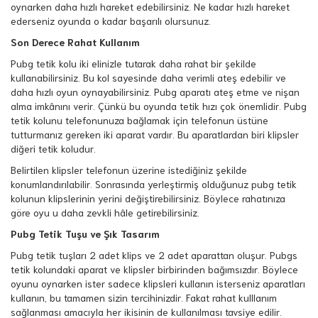
oynarken daha hızlı hareket edebilirsiniz. Ne kadar hızlı hareket
ederseniz oyunda o kadar başarılı olursunuz.
Son Derece Rahat Kullanım
Pubg tetik kolu iki elinizle tutarak daha rahat bir şekilde
kullanabilirsiniz. Bu kol sayesinde daha verimli ateş edebilir ve
daha hızlı oyun oynayabilirsiniz. Pubg aparatı ateş etme ve nişan
alma imkânını verir. Çünkü bu oyunda tetik hızı çok önemlidir. Pubg
tetik kolunu telefonunuza bağlamak için telefonun üstüne
tutturmanız gereken iki aparat vardır. Bu aparatlardan biri klipsler
diğeri tetik koludur.
Belirtilen klipsler telefonun üzerine istediğiniz şekilde
konumlandırılabilir. Sonrasında yerleştirmiş olduğunuz pubg tetik
kolunun klipslerinin yerini değiştirebilirsiniz. Böylece rahatınıza
göre oyu u daha zevkli hâle getirebilirsiniz.
Pubg Tetik Tuşu ve Şık Tasarım
Pubg tetik tuşları 2 adet klips ve 2 adet aparattan oluşur. Pubgs
tetik kolundaki aparat ve klipsler birbirinden bağımsızdır. Böylece
oyunu oynarken ister sadece klipsleri kullanın isterseniz aparatları
kullanın, bu tamamen sizin tercihinizdir. Fakat rahat kulllanım
sağlanması amacıyla her ikisinin de kullanılması tavsiye edilir.