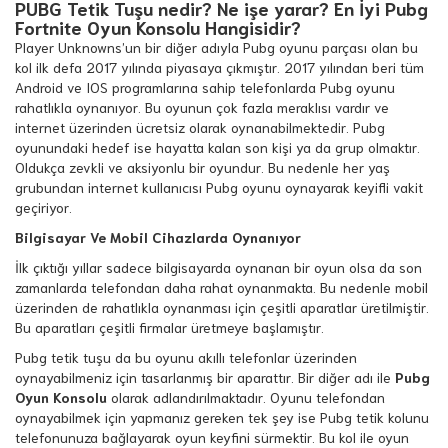
PUBG Tetik Tuşu nedir? Ne işe yarar? En İyi Pubg
Fortnite Oyun Konsolu Hangisidir?
Player Unknowns’un bir diğer adıyla Pubg oyunu parçası olan bu
kol ilk defa 2017 yılında piyasaya çıkmıştır. 2017 yılından beri tüm
Android ve IOS programlarına sahip telefonlarda Pubg oyunu
rahatlıkla oynanıyor. Bu oyunun çok fazla meraklısı vardır ve
internet üzerinden ücretsiz olarak oynanabilmektedir. Pubg
oyunundaki hedef ise hayatta kalan son kişi ya da grup olmaktır.
Oldukça zevkli ve aksiyonlu bir oyundur. Bu nedenle her yaş
grubundan internet kullanıcısı Pubg oyunu oynayarak keyifli vakit
geçiriyor.
Bilgisayar Ve Mobil Cihazlarda Oynanıyor
İlk çıktığı yıllar sadece bilgisayarda oynanan bir oyun olsa da son
zamanlarda telefondan daha rahat oynanmakta. Bu nedenle mobil
üzerinden de rahatlıkla oynanması için çeşitli aparatlar üretilmiştir.
Bu aparatları çeşitli firmalar üretmeye başlamıştır.
Pubg tetik tuşu da bu oyunu akıllı telefonlar üzerinden
oynayabilmeniz için tasarlanmış bir aparattır. Bir diğer adı ile
Pubg
Oyun Konsolu
olarak adlandırılmaktadır. Oyunu telefondan
oynayabilmek için yapmanız gereken tek şey ise Pubg tetik kolunu
telefonunuza bağlayarak oyun keyfini sürmektir. Bu kol ile oyun