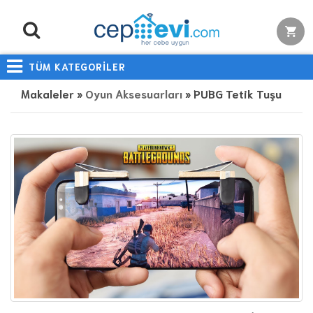
TÜM KATEGORİLER
Makaleler »
Oyun Aksesuarları
» PUBG Tetik Tuşu nedir? Ne işe yarar? En İyi Pubg Oyun Konsolu Hangisidir?